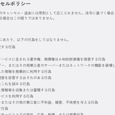
セルポリシー
のキャンセル・返金には原則として応じられません。法令に基づく場合
る場合はこの限りではありません。
にあたり、以下の行為をしてはなりません。
反する行為
サービスに含まれる著作権、商標権ほか知的財産権を侵害する行為
ザー、またはその他第三者のサーバーまたはネットワークの機能を破壊
れた情報を商業的に利用する行為
運営を妨害するおそれのある行為
はこれを試みる行為
人情報等を収集または蓄積する行為
ービスを利用する行為
ーまたはその他の第三者に不利益、損害、不快感を与える行為
す行為
本サービス上での宣伝、広告、勧誘、または営業行為