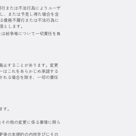
履行または不法行為によりユーザ
し、または予見し得た場合を含
る債務不履行または不法行為に
限とします。
たは紛争等について一切責任を負
廃止することがあります。変更
ーはこれをあらかじめ承諾する
される場合を除き、一切の責任
ます。
性その他の変更に係る事情に照ら
更後の本規約の内容並びにその