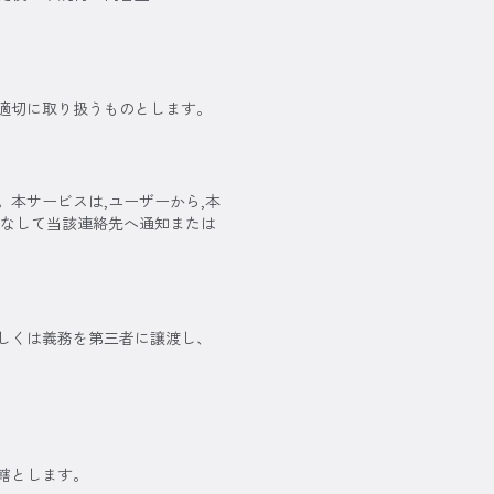
適切に取り扱うものとします。
本サービスは,ユーザーから,本
みなして当該連絡先へ通知または
しくは義務を第三者に譲渡し、
轄とします。