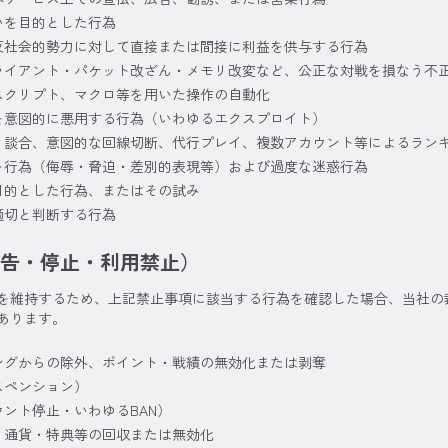
いを目的とした行為
反社会的勢力に対して直接または間接に利益を供与する行為
ライアント・パケット改ざん・メモリ改変など、公正な対戦を損なう不
スクリプト、マクロ等を用いた操作の自動化
を意図的に悪用する行為（いわゆるエクスプロイト）
、談合、意図的な回線切断、代行プレイ、複数アカウント等によるラン
ト行為（侮辱・脅迫・差別的表現等）および過度な迷惑行為
目的とした行為、またはその試み
適切と判断する行為
告・停止・利用禁止）
を維持するため、上記禁止事項に該当する行為を確認した場合、当社の
あります。
ングからの除外、ポイント・戦績の無効化または剥奪
スペンション）
ント停止・いわゆるBAN）
・通貨・特典等の回収または無効化