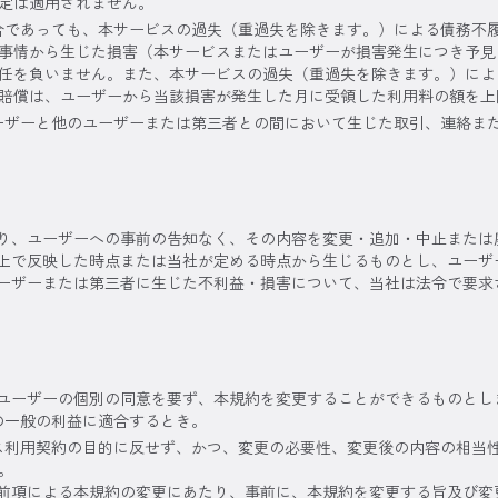
定は適用されません。
合であっても、本サービスの過失（重過失を除きます。）による債務不
事情から生じた損害（本サービスまたはユーザーが損害発生につき予見
任を負いません。また、本サービスの過失（重過失を除きます。）によ
賠償は、ユーザーから当該損害が発生した月に受領した利用料の額を上
ーザーと他のユーザーまたは第三者との間において生じた取引、連絡ま
り、ユーザーへの事前の告知なく、その内容を変更・追加・中止または
上で反映した時点または当社が定める時点から生じるものとし、ユーザ
ーザーまたは第三者に生じた不利益・損害について、当社は法令で要求
ユーザーの個別の同意を要ず、本規約を変更することができるものとし
の一般の利益に適合するとき。
ス利用契約の目的に反せず、かつ、変更の必要性、変更後の内容の相当
。
前項による本規約の変更にあたり、事前に、本規約を変更する旨及び変