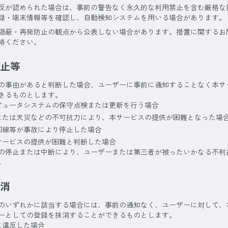
反が認められた場合は、事前の警告なく永久的な利用禁止を含む厳格な
録・端末情報等を確認し、自動検知システムを用いる場合があります。
隠蔽・再発防止の観点から公表しない場合があります。措置に関するお
絡ください。
止等
の事由があると判断した場合、ユーザーに事前に通知することなく本サ
きるものとします。
ピュータシステムの保守点検または更新を行う場合
または天災などの不可抗力により、本サービスの提供が困難となった場
回線等が事故により停止した場合
サービスの提供が困難と判断した場合
の停止または中断により、ユーザーまたは第三者が被ったいかなる不利
。
消
のいずれかに該当する場合には、事前の通知なく、ユーザーに対して、
ーとしての登録を抹消することができるものとします。
に違反した場合