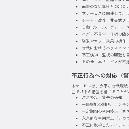
面識のない異性との出会
本サービスに関連して、
チート・改造・非公式ク
自動化ツール、ボット、
バグ・不具合・仕様の隙
勝敗やマッチ結果の操作
対戦におけるハラスメン
不正検知・監視の回避を
その他、本サービスが不
不正行為への対応（警
本サービスは、公平な対戦環境
囲で以下の措置を講じることが
注意喚起・警告の通知
一部機能の制限、ランキ
一定期間の利用停止（サ
永久的な利用禁止（アカウ
不正に取得したアイテム